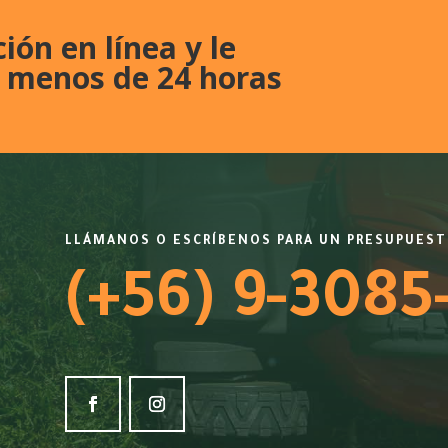
ción en línea y le
 menos de 24 horas
LLÁMANOS O ESCRÍBENOS PARA UN PRESUPUES
(+56) 9-3085