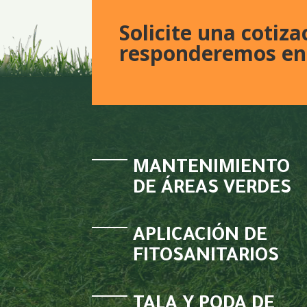
Solicite una cotiza
responderemos en
M
ANTENIMIENTO
DE ÁREAS VERDES
A
PLICACIÓN DE
FITOSANITARIOS
TALA Y PODA DE