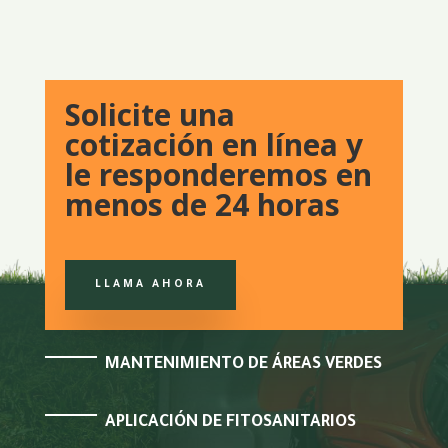
Solicite una
cotización en línea y
le responderemos en
menos de 24 horas
LLAMA AHORA
M
ANTENIMIENTO DE ÁREAS VERDES
A
PLICACIÓN DE FITOSANITARIOS